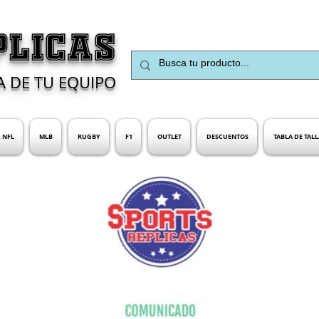
PLICAS
A DE TU EQUIPO
NFL
MLB
RUGBY
F1
OUTLET
DESCUENTOS
TABLA DE TALL