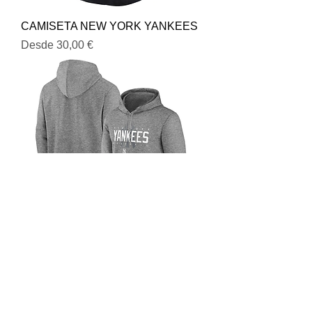
CAMISETA NEW YORK YANKEES
Precio de oferta
Desde
30,00 €
SUDADERA NEW YORK
YANKEES
Precio
45,00 €