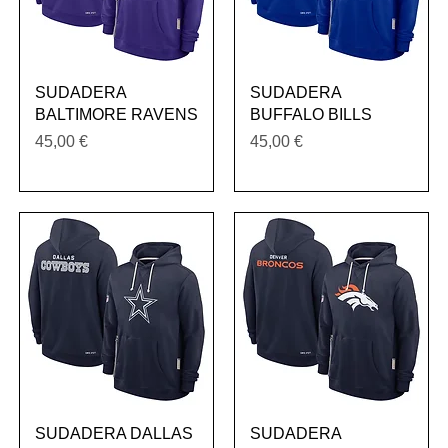
Vista rápida
Vista rápida
SUDADERA
SUDADERA
BALTIMORE RAVENS
BUFFALO BILLS
Precio
Precio
45,00 €
45,00 €
Vista rápida
Vista rápida
SUDADERA DALLAS
SUDADERA