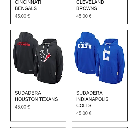
CINCINNATI
CLEVELAND
BENGALS
BROWNS
Precio
Precio
45,00 €
45,00 €
Vista rápida
Vista rápida
SUDADERA
SUDADERA
HOUSTON TEXANS
INDIANAPOLIS
COLTS
Precio
45,00 €
Precio
45,00 €