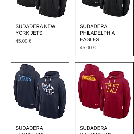
Vista rápida
Vista rápida
SUDADERA NEW
SUDADERA
YORK JETS
PHILADELPHIA
EAGLES
Precio
45,00 €
Precio
45,00 €
Vista rápida
Vista rápida
SUDADERA
SUDADERA