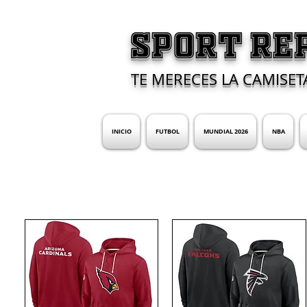
SPORT RE
TE MERECES LA CAMISET
INICIO
FUTBOL
MUNDIAL 2026
NBA