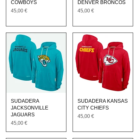
COWBOYS
DENVER BRONCOS
Precio
Precio
45,00 €
45,00 €
Vista rápida
Vista rápida
SUDADERA
SUDADERA KANSAS
JACKSONVILLE
CITY CHIEFS
JAGUARS
Precio
45,00 €
Precio
45,00 €