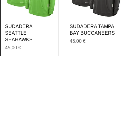
Vista rápida
Vista rápida
SUDADERA
SUDADERA TAMPA
SEATTLE
BAY BUCCANEERS
SEAHAWKS
Precio
45,00 €
Precio
45,00 €