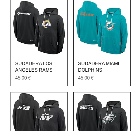
Vista rápida
Vista rápida
SUDADERA LOS
SUDADERA MIAMI
ANGELES RAMS
DOLPHINS
Precio
Precio
45,00 €
45,00 €