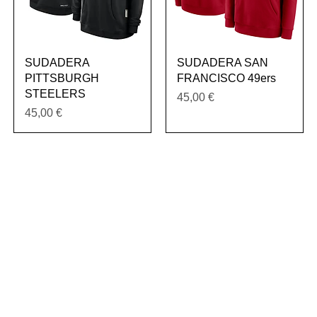
Vista rápida
Vista rápida
SUDADERA
SUDADERA SAN
PITTSBURGH
FRANCISCO 49ers
STEELERS
Precio
45,00 €
Precio
45,00 €