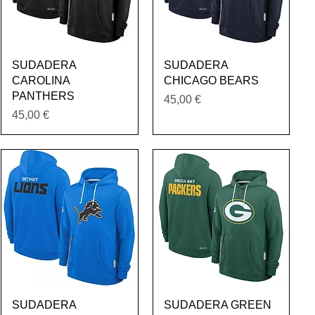
Vista rápida
Vista rápida
SUDADERA
SUDADERA
CAROLINA
CHICAGO BEARS
PANTHERS
Precio
45,00 €
Precio
45,00 €
Vista rápida
Vista rápida
SUDADERA
SUDADERA GREEN