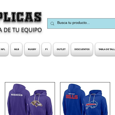
PLICAS
A DE TU EQUIPO
NFL
MLB
RUGBY
F1
OUTLET
DESCUENTOS
TABLA DE TALL