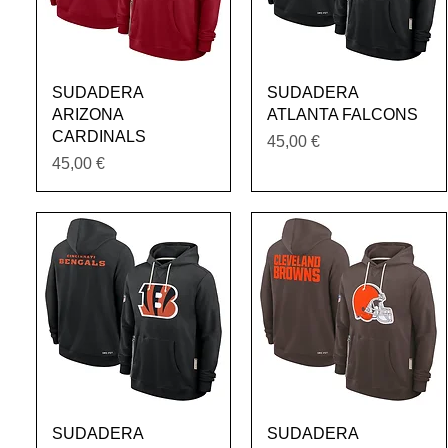
Vista rápida
Vista rápida
SUDADERA
SUDADERA
ARIZONA
ATLANTA FALCONS
CARDINALS
Precio
45,00 €
Precio
45,00 €
Vista rápida
Vista rápida
SUDADERA
SUDADERA