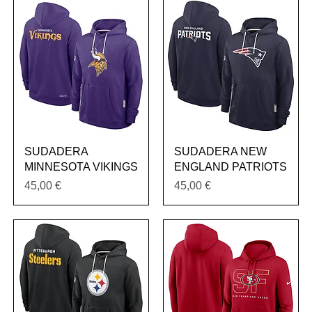
Vista rápida
Vista rápida
SUDADERA
SUDADERA NEW
MINNESOTA VIKINGS
ENGLAND PATRIOTS
Precio
Precio
45,00 €
45,00 €