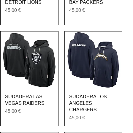
DETROIT LIONS
BAY PACKERS
Precio
Precio
45,00 €
45,00 €
Vista rápida
Vista rápida
SUDADERA LAS
SUDADERA LOS
VEGAS RAIDERS
ANGELES
CHARGERS
Precio
45,00 €
Precio
45,00 €