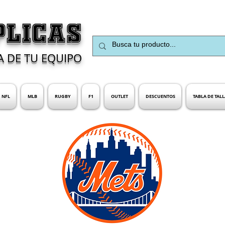
PLICAS
A DE TU EQUIPO
NFL
MLB
RUGBY
F1
OUTLET
DESCUENTOS
TABLA DE TALL