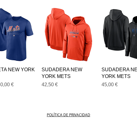
ista rápida
Vista rápida
Vista rápi
ETA NEW YORK
SUDADERA NEW
SUDADERA N
YORK METS
YORK METS
e oferta
Precio
Precio
0,00 €
42,50 €
45,00 €
POLÍTICA DE PRIVACIDAD