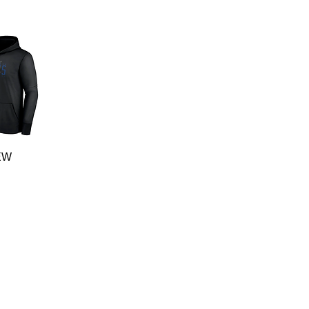
da
EW