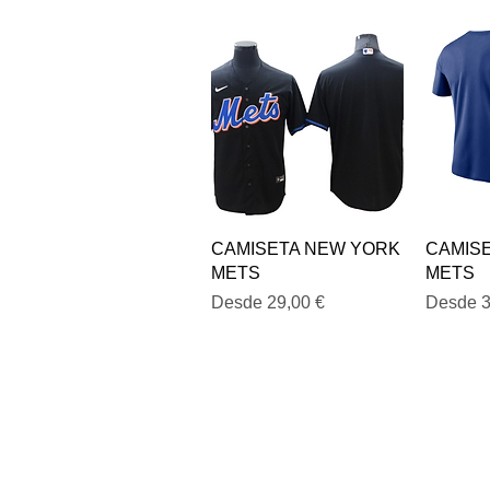
Vista rápida
V
CAMISETA NEW YORK
CAMIS
METS
METS
Precio de oferta
Precio d
Desde
29,00 €
Desde
3