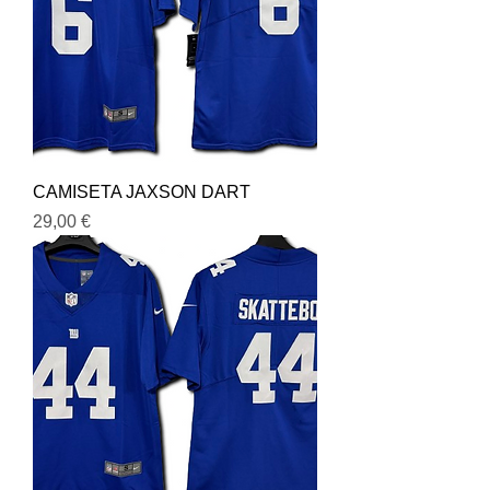
CAMISETA JAXSON DART
Precio
29,00 €