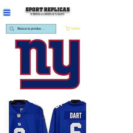
SPORT REPLICAS
TE MERECES LA CAMISETA DE TU EQUIPO
Carrito