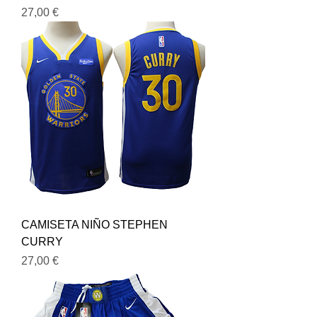
Precio
27,00 €
CAMISETA NIÑO STEPHEN
CURRY
Precio
27,00 €