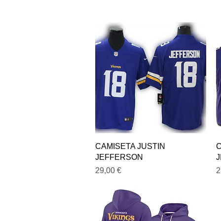
Vista rápida
CAMISETA JUSTIN
C
JEFFERSON
Precio
P
29,00 €
2