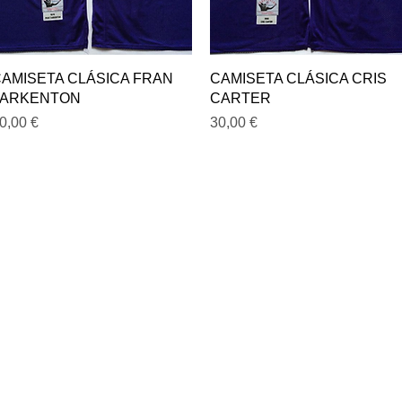
Vista rápida
Vista rápida
AMISETA CLÁSICA FRAN
CAMISETA CLÁSICA CRIS
TARKENTON
CARTER
recio
Precio
0,00 €
30,00 €