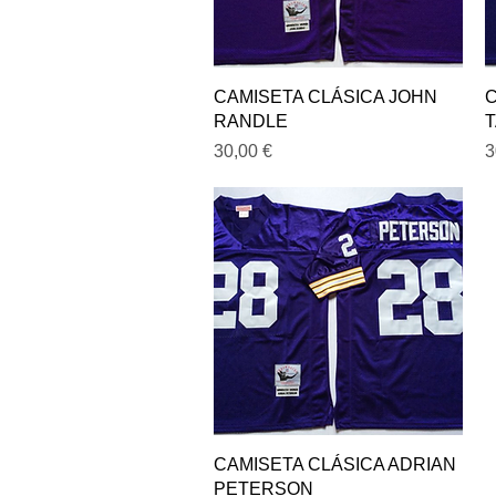
Vista rápida
CAMISETA CLÁSICA JOHN
C
RANDLE
Precio
P
30,00 €
3
Vista rápida
CAMISETA CLÁSICA ADRIAN
PETERSON