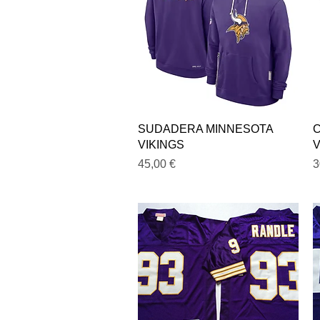
Vista rápida
SUDADERA MINNESOTA
C
VIKINGS
V
Precio
P
45,00 €
3