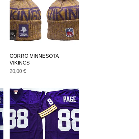
Vista rápida
GORRO MINNESOTA
VIKINGS
Precio
20,00 €