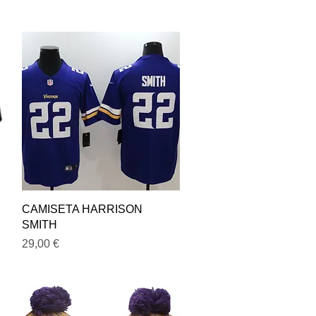
Vista rápida
CAMISETA HARRISON
SMITH
Precio
29,00 €