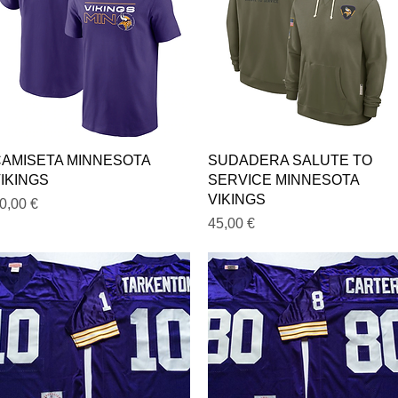
Vista rápida
Vista rápida
AMISETA MINNESOTA
SUDADERA SALUTE TO
IKINGS
SERVICE MINNESOTA
VIKINGS
recio
0,00 €
Precio
45,00 €