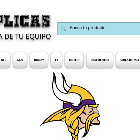
PLICAS
A DE TU EQUIPO
NFL
MLB
RUGBY
F1
OUTLET
DESCUENTOS
TABLA DE TALL