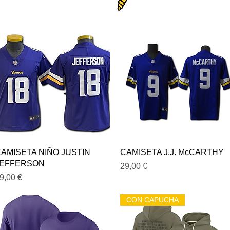
Vista rápida
Vista rápida
AMISETA NIÑO JUSTIN
CAMISETA J.J. McCARTHY
JEFFERSON
Precio
29,00 €
recio
9,00 €
CON CAPUCHA