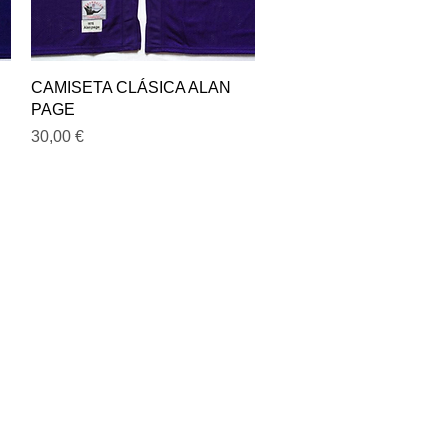
Vista rápida
CAMISETA CLÁSICA ALAN
PAGE
Precio
30,00 €