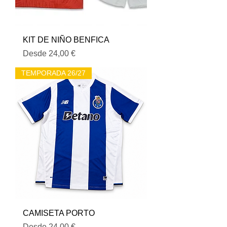
KIT DE NIÑO BENFICA
Precio de oferta
Desde
24,00 €
TEMPORADA 26/27
CAMISETA PORTO
Precio de oferta
Desde
24,00 €