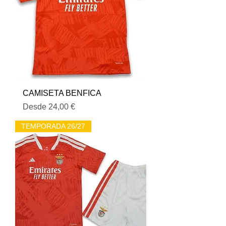
CAMISETA BENFICA
Precio de oferta
Desde
24,00 €
TEMPORADA 26/27