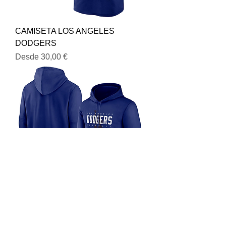
CAMISETA LOS ANGELES
DODGERS
Precio de oferta
Desde
30,00 €
SUDADERA LOS ANGELES
DODGERS