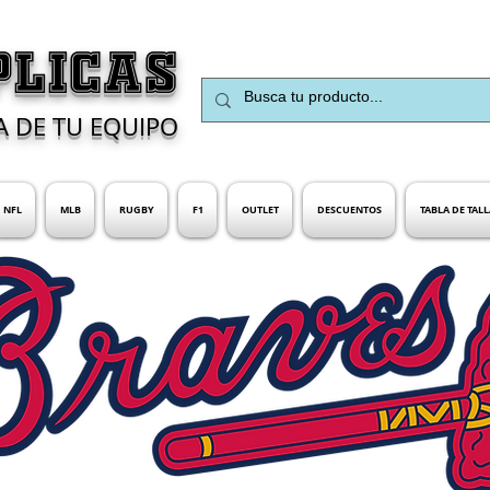
PLICAS
A DE TU EQUIPO
NFL
MLB
RUGBY
F1
OUTLET
DESCUENTOS
TABLA DE TALL