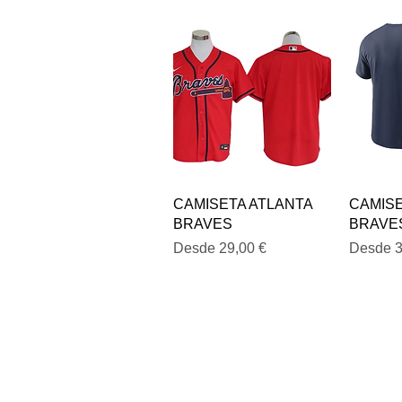
Vista rápida
V
CAMISETA ATLANTA
CAMISE
BRAVES
BRAVE
Precio de oferta
Precio d
Desde
29,00 €
Desde
3