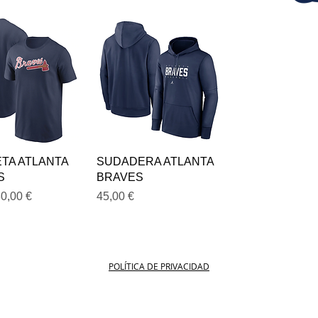
ista rápida
Vista rápida
TA ATLANTA
SUDADERA ATLANTA
S
BRAVES
e oferta
Precio
0,00 €
45,00 €
POLÍTICA DE PRIVACIDAD