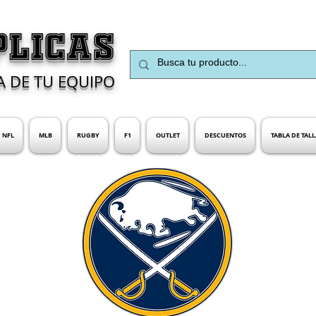
PLICAS
A DE TU EQUIPO
NFL
MLB
RUGBY
F1
OUTLET
DESCUENTOS
TABLA DE TALL