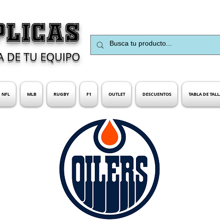
PLICAS
A DE TU EQUIPO
NFL
MLB
RUGBY
F1
OUTLET
DESCUENTOS
TABLA DE TALL