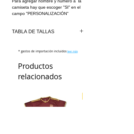
Para agregar nombre y número a la
camiseta hay que escoger "SI" en el
campo "PERSONALIZACIÓN"
TABLA DE TALLAS
TALLAS
PECHO
LARGO
* gastos de importación incluidos
(cm)
(cm)
leer más
Productos
S
100-104
70-72
relacionados
M
106-110
72-74
L
110-114
74-76
ENVÍO 3 DÍAS
XL
114-118
76-78
2XL
118-122
78-80
3XL
122-126
80-82