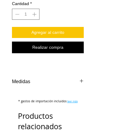
oferta
Cantidad
*
Agregar al carrito
Realizar compra
Medidas
TALLA
L
* gastos de importación incluidos
leer más
PECHO (cm)
106-110
Productos
LARGO (cm)
73-75
relacionados