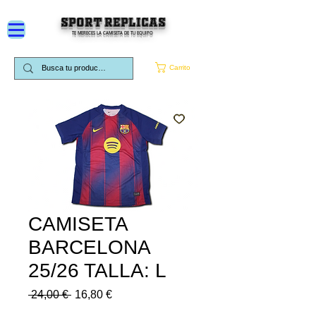
SPORT REPLICAS
TE MERECES LA CAMISETA DE TU EQUIPO
Carrito
CAMISETA
BARCELONA
25/26 TALLA: L
Precio
Precio
 24,00 € 
16,80 €
de