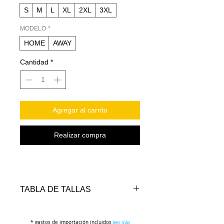
S
M
L
XL
2XL
3XL
MODELO
*
HOME
AWAY
Cantidad
*
Agregar al carrito
Realizar compra
TABLA DE TALLAS
TALLAS
PECHO
LARGO
* gastos de importación incluidos
(cm)
(cm)
leer más