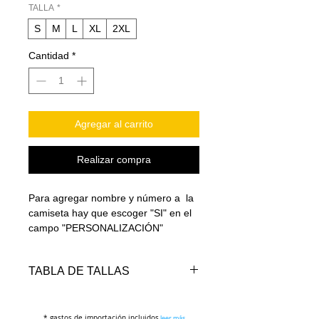
TALLA
*
S
M
L
XL
2XL
Cantidad
*
Agregar al carrito
Realizar compra
Para agregar nombre y número a la
camiseta hay que escoger "SI" en el
campo "PERSONALIZACIÓN"
TABLA DE TALLAS
* gastos de importación incluidos
leer más