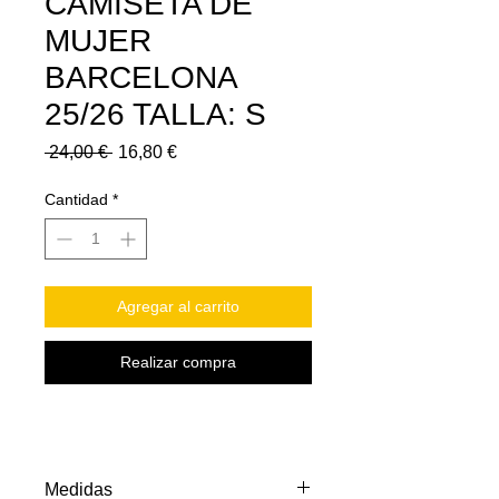
CAMISETA DE
MUJER
BARCELONA
25/26 TALLA: S
Precio
Precio
 24,00 € 
16,80 €
de
oferta
Cantidad
*
Agregar al carrito
Realizar compra
Medidas