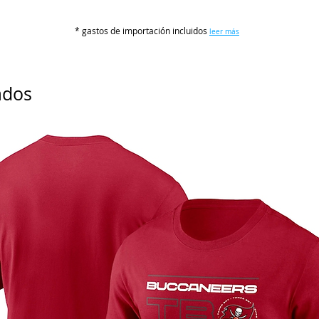
S
* gastos de importación incluidos
leer más
M
L
ados
XL
2XL
3XL