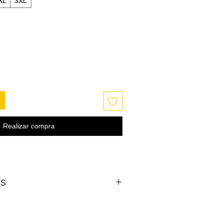
XL
3XL
Realizar compra
AS
PECHO (cm)
LARGO (cm)