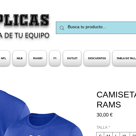
PLICAS
A DE TU EQUIPO
NFL
MLB
RUGBY
F1
OUTLET
DESCUENTOS
TABLA DE TALL
CAMISET
RAMS
Precio
30,00 €
TALLA
*