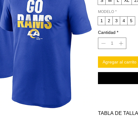
S
M
L
XL
2
MODELO
*
1
2
3
4
5
Cantidad
*
Agregar al carrito
TABLA DE TALL
TALLAS