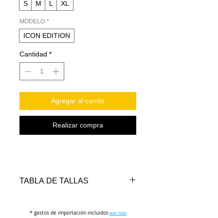
S
M
L
XL
MODELO
*
ICON EDITION
Cantidad
*
Agregar al carrito
Realizar compra
TABLA DE TALLAS
TALLAS
PECHO
LARGO
REF.
* gastos de importación incluidos
(cm)
(cm)
leer más
ESTATURA