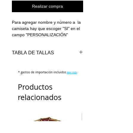
Realizar compra
Para agregar nombre y número a la
camiseta hay que escoger "SI" en el
campo "PERSONALIZACIÓN"
TABLA DE TALLAS
* gastos de importación incluidos
TALLA
PECHO
LARGO
leer más
(cm)
(cm)
Productos
S
98-102
69-71
relacionados
M
102-106
71-73
L
106-110
73-75
ENVÍO 3 DÍAS
XL
110-114
75-78