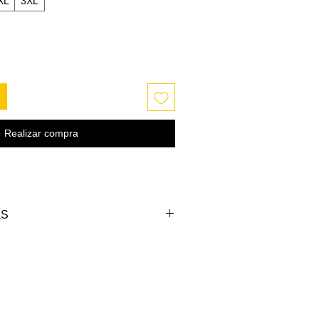
XL
3XL
Realizar compra
AS
PECHO (cm)
LARGO (cm)
110-114
77-79
114-118
79-81