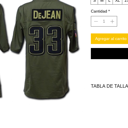
S
M
L
XL
2
Cantidad
*
Agregar al carrito
TABLA DE TALL
TALLAS
S
M