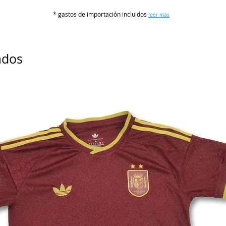
L
* gastos de importación incluidos
leer más
XL
ados
2XL
3XL