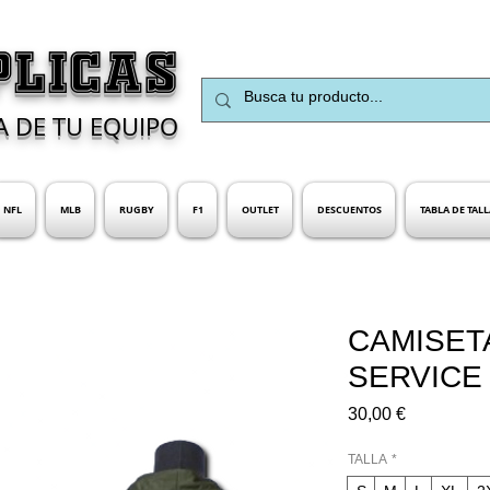
PLICAS
A DE TU EQUIPO
NFL
MLB
RUGBY
F1
OUTLET
DESCUENTOS
TABLA DE TALL
CAMISET
SERVICE
Precio
30,00 €
TALLA
*