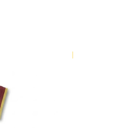
118-122
81-83
122-126
83-85
126-130
85-87
130-134
87-89
ENVÍO 3 DÍAS