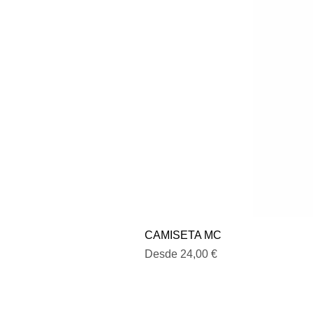
CAMISETA MC
Precio de oferta
Desde
24,00 €