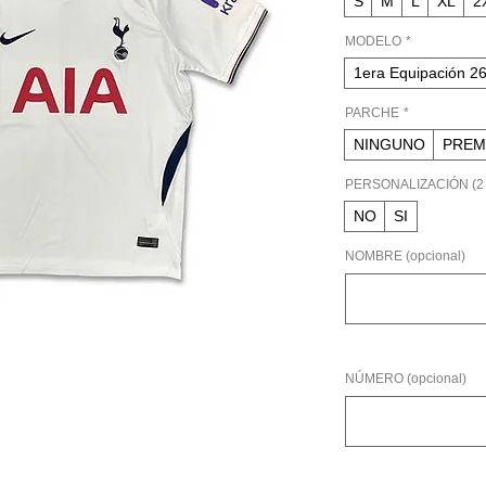
S
M
L
XL
2
MODELO
*
1era Equipación 2
PARCHE
*
NINGUNO
PREM
PERSONALIZACIÓN (2 
NO
SI
NOMBRE (opcional)
NÚMERO (opcional)