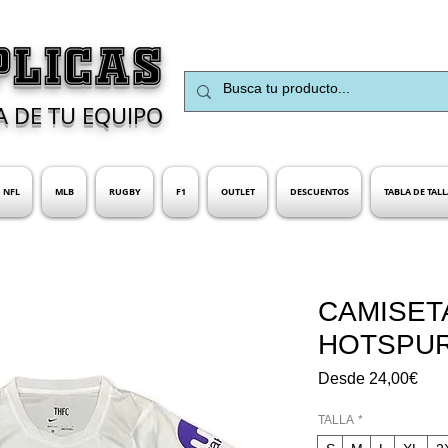
PLICAS
A DE TU EQUIPO
NFL
MLB
RUGBY
F1
OUTLET
DESCUENTOS
TABLA DE TALL
CAMISET
HOTSPU
Prec
Desde
24,00€
de
ofer
TALLA
*