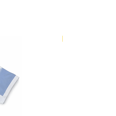
102-106
71-73
106-110
73-75
110-114
75-78
TEMPORADA 26/27
114-118
78-81
118-122
81-83