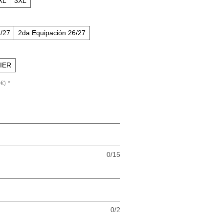
XL
3XL
6/27
2da Equipación 26/27
IER
€)
*
0/15
0/2