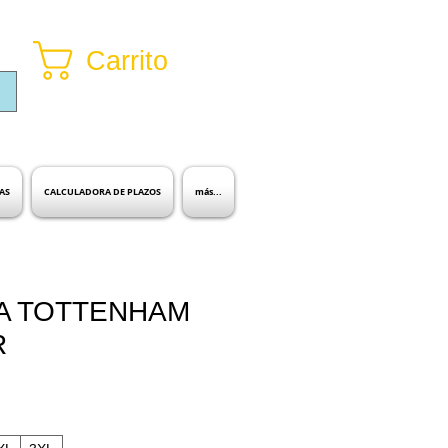
Carrito
Inicia sesión
AS
CALCULADORA DE PLAZOS
más...
A TOTTENHAM
R
io
ta