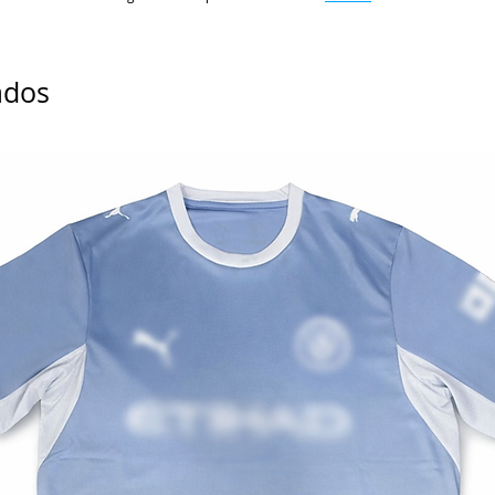
M
L
ados
XL
2XL
3XL