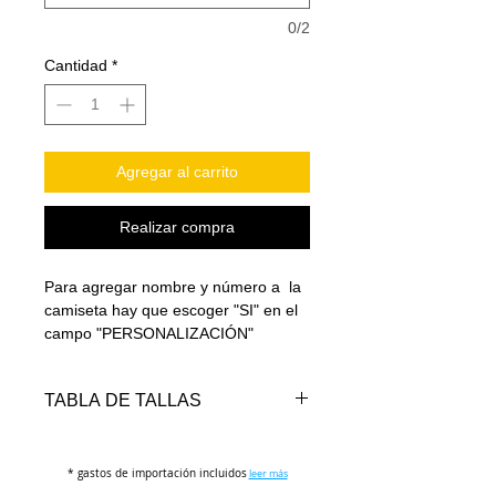
0/2
Cantidad
*
Agregar al carrito
Realizar compra
Para agregar nombre y número a la
camiseta hay que escoger "SI" en el
campo "PERSONALIZACIÓN"
TABLA DE TALLAS
* gastos de importación incluidos
TALLA
PECHO
LARGO
leer más