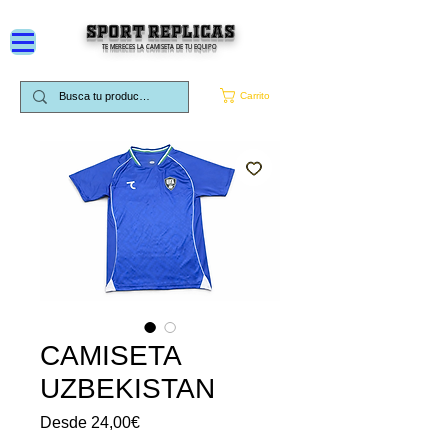
SPORT REPLICAS
TE MERECES LA CAMISETA DE TU EQUIPO
Carrito
CAMISETA
UZBEKISTAN
Precio
Desde
24,00€
de