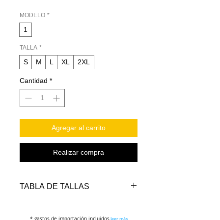
MODELO
*
1
TALLA
*
S
M
L
XL
2XL
Cantidad
*
Agregar al carrito
Realizar compra
TABLA DE TALLAS
TALLAS
PECHO
LARGO
LARGO
* gastos de importación incluidos
leer más