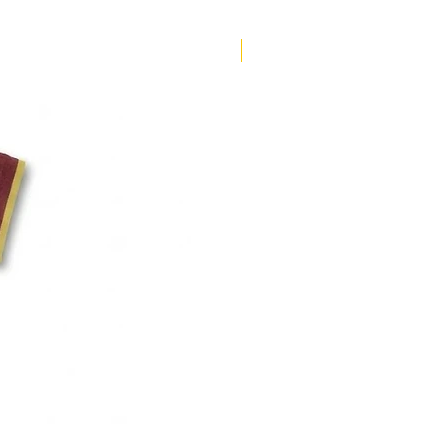
-135
74-78
52-54
ENVÍO 3 DÍAS
-145
78-82
55-57
-155
82-86
57-59
-165
86-90
60-62