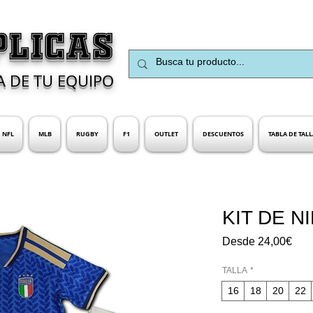
PLICAS
A DE TU EQUIPO
NFL
MLB
RUGBY
F1
OUTLET
DESCUENTOS
TABLA DE TALL
KIT DE N
Prec
Desde
24,00€
de
ofer
TALLA
*
16
18
20
22