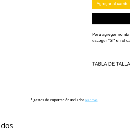
Agregar al carrito
Para agregar nombr
escoger "SI" en e
TABLA DE TALL
TALLAS
REF
ES
(cm
* gastos de importación incluidos
leer más
16
95-
18
105
ados
20
115