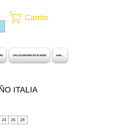
Carrito
Inicia sesión
AS
CALCULADORA DE PLAZOS
más...
IÑO ITALIA
io
ta
24
26
28