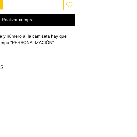
Realizar compra
e y número a la camiseta hay que
l campo "PERSONALIZACIÓN"
AS
.
PECHO
LARGO
TATURA
(cm)
CAM (cm)
)
105
62-66
42-44
-115
66-70
46-48
-125
70-74
49-51