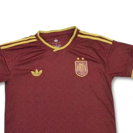
22
125
24
135
26
145
28
155