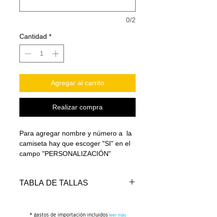
0/2
Cantidad
*
Agregar al carrito
Realizar compra
Para agregar nombre y número a la
camiseta hay que escoger "SI" en el
campo "PERSONALIZACIÓN"
TABLA DE TALLAS
TALLAS
REF.
PECHO
LARGO
* gastos de importación incluidos
ESTATURA
(cm)
leer más
CAM