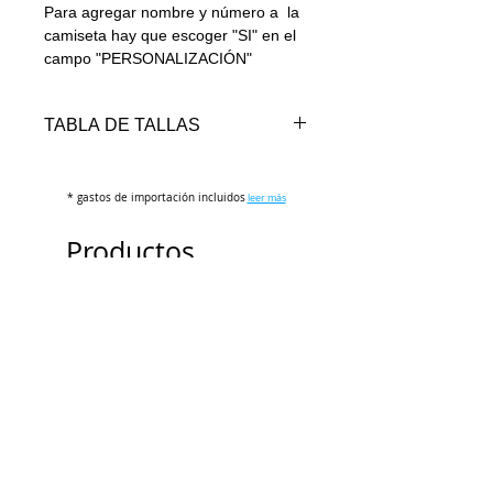
Para agregar nombre y número a la
camiseta hay que escoger "SI" en el
campo "PERSONALIZACIÓN"
TABLA DE TALLAS
TALLAS
REF.
PECHO
LARGO
* gastos de importación incluidos
ESTATURA
(cm)
leer más
CAM
(cm)
(cm)
Productos
16
95-105
62-66
42-44
relacionados
18
105-115
66-70
46-48
20
115-125
70-74
ENVÍO 3 DÍAS
49-51
22
125-135
74-78
52-54
24
135-145
78-82
55-57