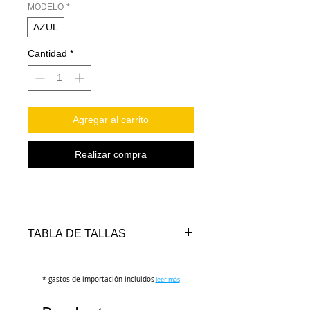
MODELO
*
AZUL
Cantidad
*
Agregar al carrito
Realizar compra
TABLA DE TALLAS
TALLAS
CINTURA
LARGO
* gastos de importación incluidos
(cm)
(cm)
leer más