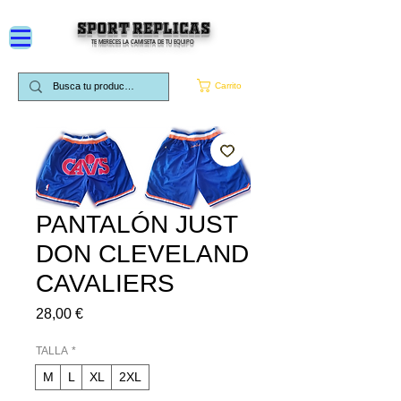
SPORT REPLICAS
TE MERECES LA CAMISETA DE TU EQUIPO
Carrito
PANTALÓN JUST
DON CLEVELAND
CAVALIERS
Precio
28,00 €
TALLA
*
M
L
XL
2XL