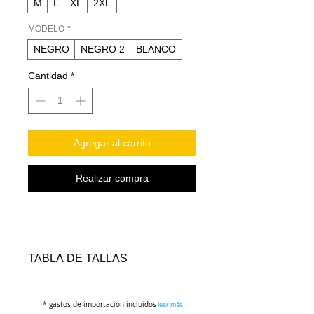
M
L
XL
2XL
MODELO
*
NEGRO
NEGRO 2
BLANCO
Cantidad
*
Agregar al carrito
Realizar compra
TABLA DE TALLAS
TALLAS
CINTURA
LARGO
* gastos de importación incluidos
(cm)
(cm)
leer más