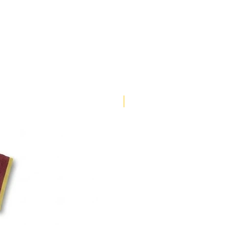
70-80
48-50
81-89
49-51
90-98
50-52
99-107
51-53
108-116
53-55
ENVÍO 3 DÍAS