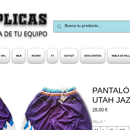
PLICAS
A DE TU EQUIPO
NFL
MLB
RUGBY
F1
OUTLET
DESCUENTOS
TABLA DE TALL
PANTALÓ
UTAH JA
Precio
28,00 €
TALLA
*