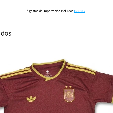
S
* gastos de importación incluidos
leer más
M
L
ados
XL
2XL