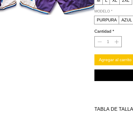
M
L
XL
2XL
MODELO
*
PURPURA
AZUL
Cantidad
*
Agregar al carrito
TABLA DE TALL
TALLAS