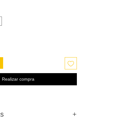
Realizar compra
AS
CINTURA (cm)
LARGO (cm)