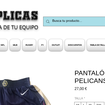
PLICAS
A DE TU EQUIPO
NFL
MLB
RUGBY
F1
OUTLET
DESCUENTOS
TABLA DE TALL
PANTALÓ
PELICAN
Precio
27,00 €
TALLA
*