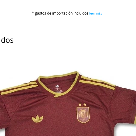
S
* gastos de importación incluidos
leer más
M
L
ados
XL
2XL