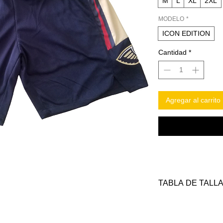
M
L
XL
2XL
MODELO
*
ICON EDITION
Cantidad
*
Agregar al carrito
TABLA DE TALL
TALLAS