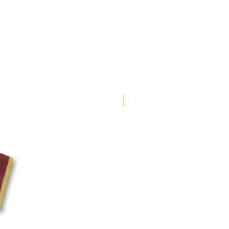
70-80
48-50
81-89
49-51
90-98
50-52
99-107
51-53
108-116
53-55
ENVÍO 3 DÍAS