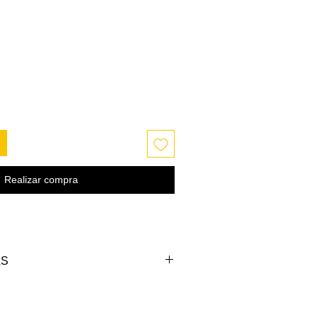
Realizar compra
AS
CINTURA (cm)
LARGO (cm)