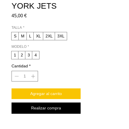
YORK JETS
Precio
45,00 €
TALLA
*
S
M
L
XL
2XL
3XL
MODELO
*
1
2
3
4
Cantidad
*
Agregar al carrito
Realizar compra