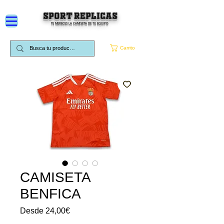
SPORT REPLICAS
TE MERECES LA CAMISETA DE TU EQUIPO
Carrito
CAMISETA
BENFICA
Precio
Desde
24,00€
de