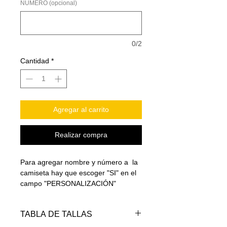
NÚMERO (opcional)
0/2
Cantidad
*
Agregar al carrito
Realizar compra
Para agregar nombre y número a la
camiseta hay que escoger "SI" en el
campo "PERSONALIZACIÓN"
AVISO: Para los modelos de
TABLA DE TALLAS
camisetas correspondientes a los
mundiales de 1978 y 1986, la