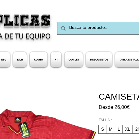
PLICAS
A DE TU EQUIPO
NFL
MLB
RUGBY
F1
OUTLET
DESCUENTOS
TABLA DE TALL
CAMISET
Prec
Desde
26,00€
de
ofer
TALLA
*
S
M
L
XL
2