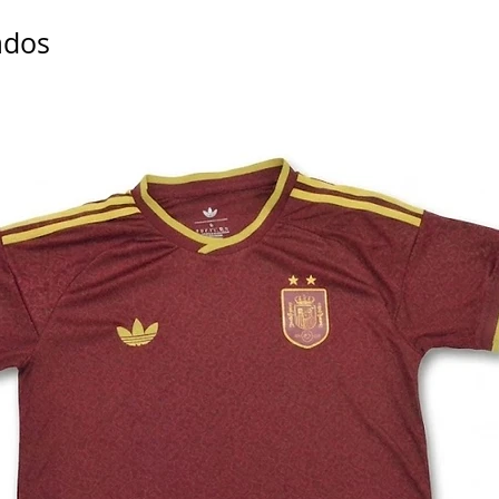
L
ados
XL
2XL
3XL