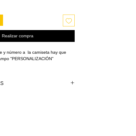
Realizar compra
e y número a la camiseta hay que
l campo "PERSONALIZACIÓN"
AS
PECHO (cm)
LARGO (cm)
98-102
69-71
102-106
71-73