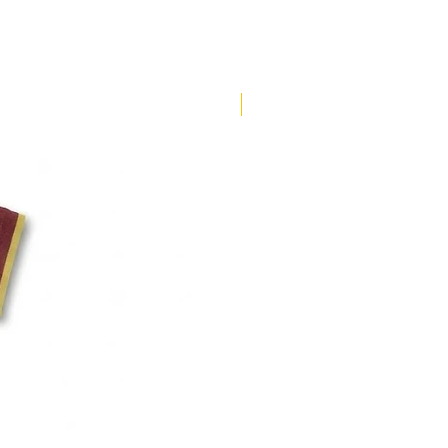
106-110
73-75
110-114
75-78
ENVÍO 3 DÍAS
114-118
78-81
118-122
81-83