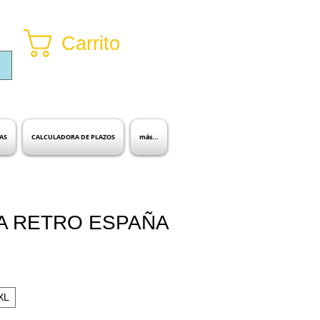
Carrito
Inicia sesión
AS
CALCULADORA DE PLAZOS
más...
A RETRO ESPAÑA
io
ta
XL