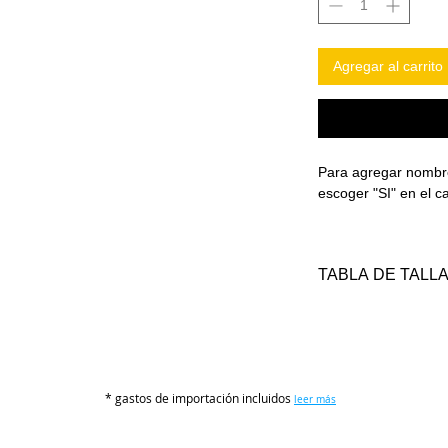
Agregar al carrito
Para agregar nombr
escoger "SI" en e
TABLA DE TALL
TALLA
S
* gastos de importación incluidos
leer más
M