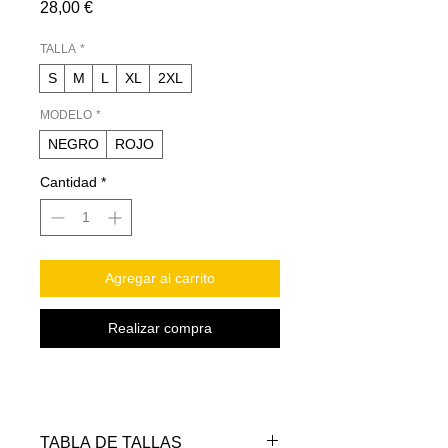
Precio
28,00 €
TALLA
*
S
M
L
XL
2XL
MODELO
*
NEGRO
ROJO
Cantidad
*
Agregar al carrito
Realizar compra
TABLA DE TALLAS