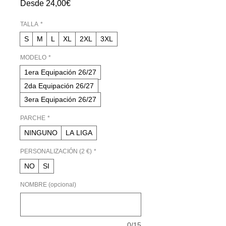
Precio
Desde
24,00€
de
oferta
TALLA
*
S
M
L
XL
2XL
3XL
MODELO
*
1era Equipación 26/27
2da Equipación 26/27
3era Equipación 26/27
PARCHE
*
NINGUNO
LA LIGA
PERSONALIZACIÓN (2 €)
*
NO
SI
NOMBRE (opcional)
0/15