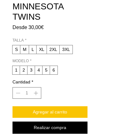
MINNESOTA
TWINS
Precio
Desde
30,00€
de
oferta
TALLA
*
S
M
L
XL
2XL
3XL
MODELO
*
1
2
3
4
5
6
Cantidad
*
Agregar al carrito
Realizar compra