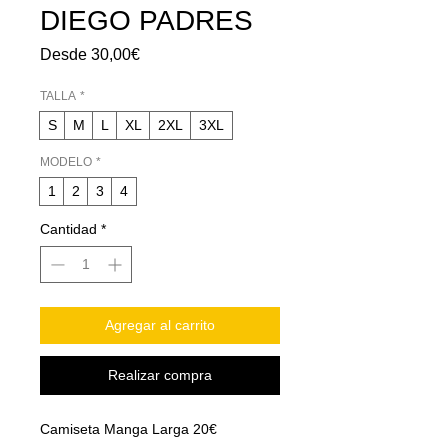
DIEGO PADRES
Precio
Desde
30,00€
de
oferta
TALLA
*
S
M
L
XL
2XL
3XL
MODELO
*
1
2
3
4
Cantidad
*
Agregar al carrito
Realizar compra
Camiseta Manga Larga 20€