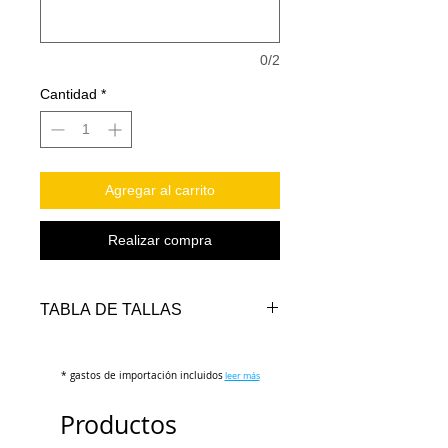
0/2
Cantidad
*
Agregar al carrito
Realizar compra
TABLA DE TALLAS
TALLAS
PECHO
LARGO
LARGO
* gastos de importación incluidos
(cm)
FRENTE
leer más
ATRAS
(cm)
(cm)
Productos
S
112-
74-76
78-80