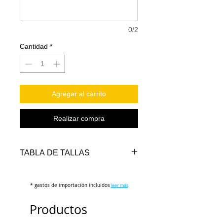
0/2
Cantidad
*
Agregar al carrito
Realizar compra
TABLA DE TALLAS
TALLAS
PECHO
LARGO
LARGO
* gastos de importación incluidos
(cm)
FRENTE
leer más
ATRAS
(cm)
(cm)
Productos
S
112-
74-76
78-80