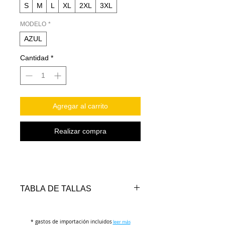
S
M
L
XL
2XL
3XL
MODELO
*
AZUL
Cantidad
*
Agregar al carrito
Realizar compra
TABLA DE TALLAS
TALLAS
PECHO
LARGO
* gastos de importación incluidos
(cm)
(cm)
leer más