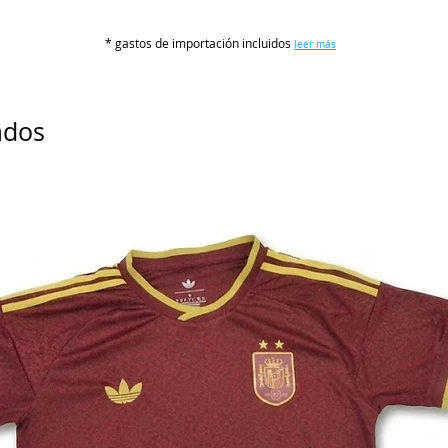
S
* gastos de importación incluidos
leer más
M
L
ados
XL
2XL
3XL