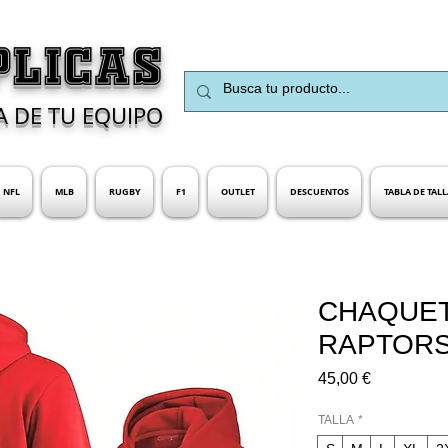
PLICAS
A DE TU EQUIPO
NFL
MLB
RUGBY
F1
OUTLET
DESCUENTOS
TABLA DE TALL
CHAQUET
RAPTOR
Precio
45,00 €
TALLA
*