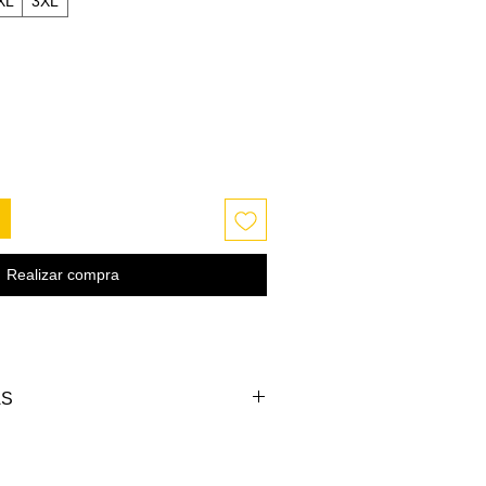
XL
3XL
Realizar compra
AS
PECHO (cm)
LARGO (cm)