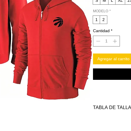
S
M
L
XL
2
MODELO
*
1
2
Cantidad
*
Agregar al carrito
TABLA DE TALL
TALLAS