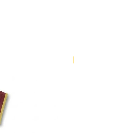
102-106
67-69
108-112
69-71
114-118
71-73
120-124
73-75
ENVÍO 3 DÍAS
126-130
75-77
132-136
77-79