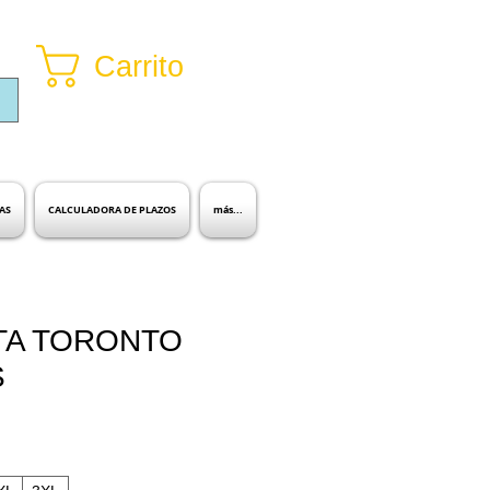
Carrito
Inicia sesión
AS
CALCULADORA DE PLAZOS
más...
A TORONTO
S