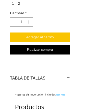
1
2
Cantidad
*
Agregar al carrito
Realizar compra
TABLA DE TALLAS
* gastos de importación incluidos
TALLAS
PECHO
LARGO
leer más
(cm)
(cm)
Productos
S
102-106
67-69