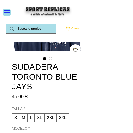
SPORT REPLICAS
TE MERECES LA CAMISETA DE TU EQUIPO
Carrito
SUDADERA
TORONTO BLUE
JAYS
Precio
45,00 €
TALLA
*
S
M
L
XL
2XL
3XL
MODELO
*