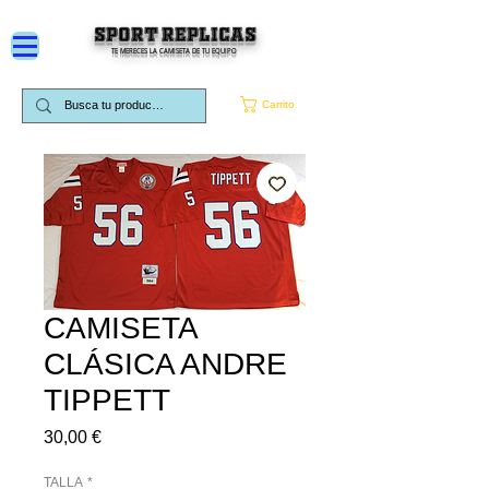
SPORT REPLICAS
TE MERECES LA CAMISETA DE TU EQUIPO
Carrito
CAMISETA
CLÁSICA ANDRE
TIPPETT
Precio
30,00 €
TALLA
*