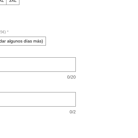
XL
3XL
5€)
*
rdar algunos días más)
0/20
0/2