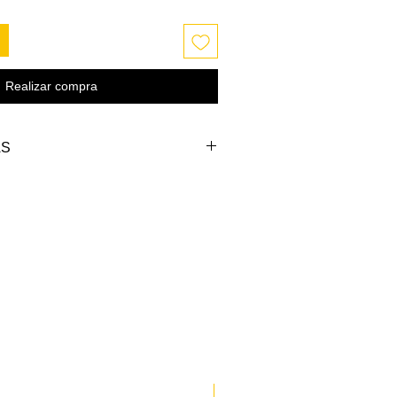
Realizar compra
AS
CHO
LARGO
LARGO
)
FRENTE
ATRAS
(cm)
(cm)
-116
74-76
78-80
-120
76-78
80-82
-124
78-80
82-84
-128
80-82
84-86
WORLD CLASSIC 2026