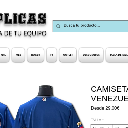
PLICAS
A DE TU EQUIPO
NFL
MLB
RUGBY
F1
OUTLET
DESCUENTOS
TABLA DE TALL
CAMISET
VENEZU
Prec
Desde
29,00€
de
ofer
TALLA
*