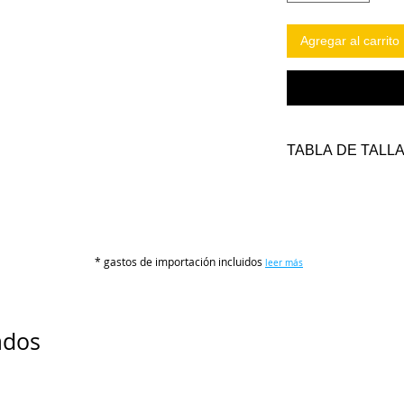
Agregar al carrito
TABLA DE TALL
TALLAS
PE
(cm
* gastos de importación incluidos
leer más
S
112
M
116
ados
L
120
XL
124