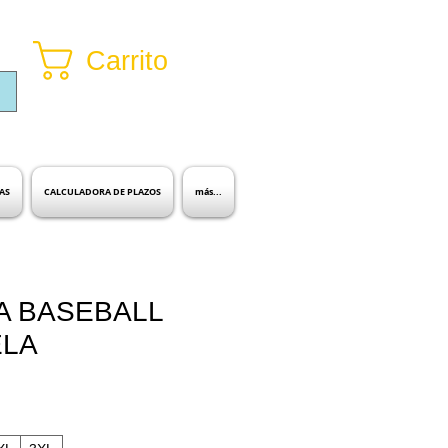
Carrito
Inicia sesión
AS
CALCULADORA DE PLAZOS
más...
A BASEBALL
ELA
io
ta