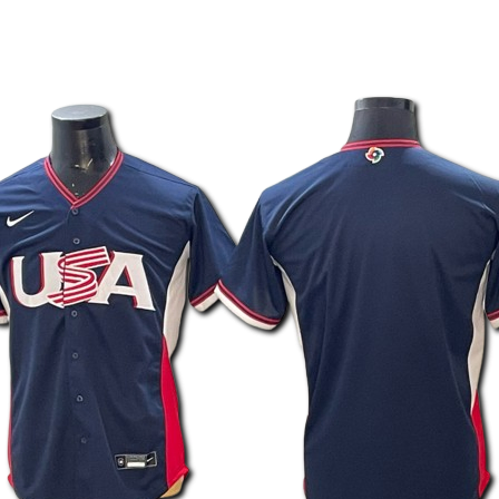
2XL
128
3XL
132