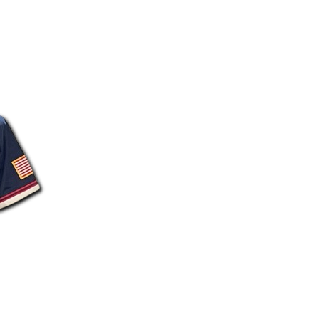
-132
82-84
86-88
-136
84-86
88-90