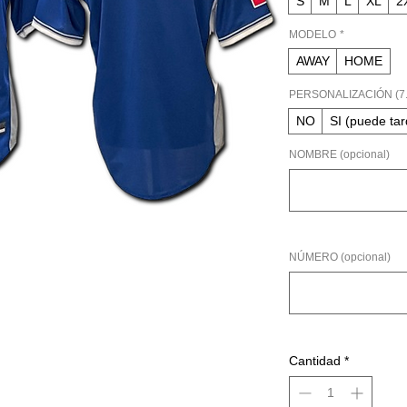
S
M
L
XL
2
MODELO
*
AWAY
HOME
PERSONALIZACIÓN (7.
NO
SI (puede ta
NOMBRE (opcional)
NÚMERO (opcional)
Cantidad
*