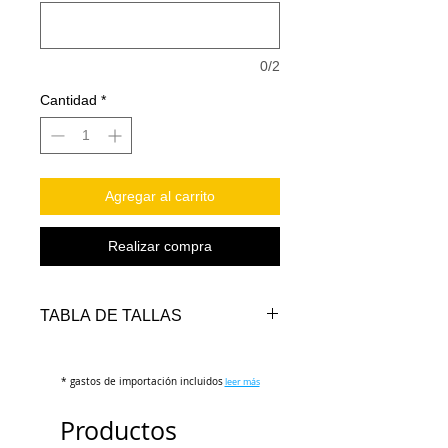
0/2
Cantidad
*
Agregar al carrito
Realizar compra
TABLA DE TALLAS
TALLAS
PECHO
LARGO
LARGO
* gastos de importación incluidos
(cm)
FRENTE
leer más
ATRAS
(cm)
(cm)
Productos
S
112-
74-76
78-80