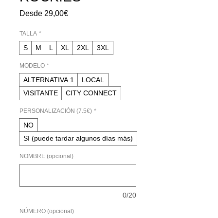
Precio
Desde
29,00€
de
oferta
TALLA
*
S
M
L
XL
2XL
3XL
MODELO
*
ALTERNATIVA 1
LOCAL
VISITANTE
CITY CONNECT
PERSONALIZACIÓN (7.5€)
*
NO
SI (puede tardar algunos días más)
NOMBRE (opcional)
0/20
NÚMERO (opcional)