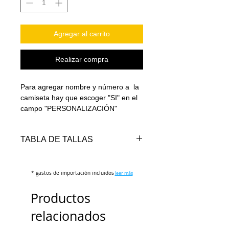
Agregar al carrito
Realizar compra
Para agregar nombre y número a la
camiseta hay que escoger "SI" en el
campo "PERSONALIZACIÓN"
TABLA DE TALLAS
TALLAS
PECHO
LARGO
* gastos de importación incluidos
(cm)
(cm)
leer más
Productos
S
100-104
70-72
relacionados
M
106-110
72-74