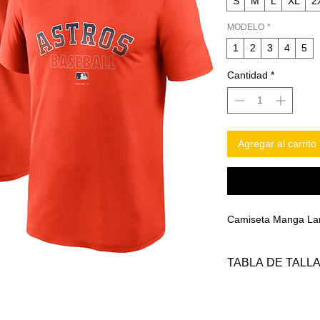
S
M
L
XL
2
MODELO
*
1
2
3
4
5
Cantidad
*
Agregar al carrito
Camiseta Manga La
TABLA DE TALL
TALLAS