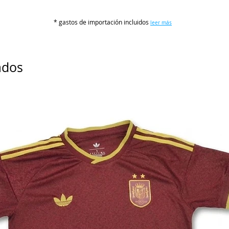
S
* gastos de importación incluidos
leer más
M
L
ados
XL
2XL
3XL