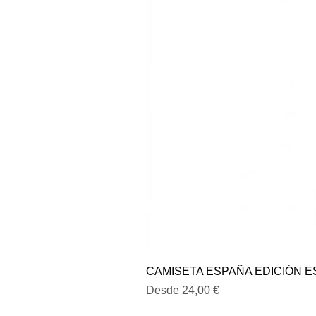
CAMISETA ESPAÑA EDICIÓN E
Precio de oferta
Desde
24,00 €