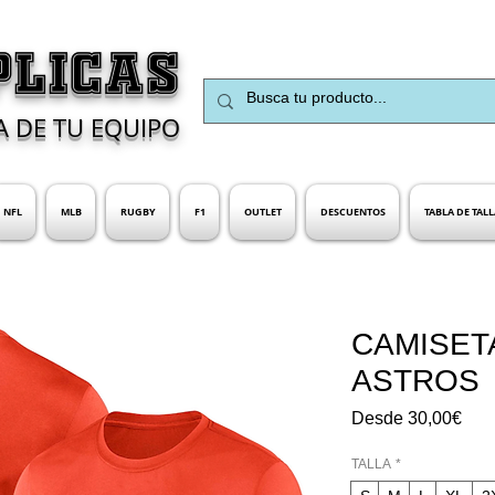
PLICAS
A DE TU EQUIPO
NFL
MLB
RUGBY
F1
OUTLET
DESCUENTOS
TABLA DE TALL
CAMISET
ASTROS
Prec
Desde
30,00€
de
ofer
TALLA
*