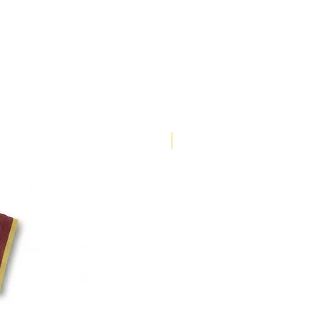
100-104
70-72
106-110
73-75
108-112
75-77
116-120
78-80
ENVÍO 3 DÍAS
124-128
82-84
128-132
84-86