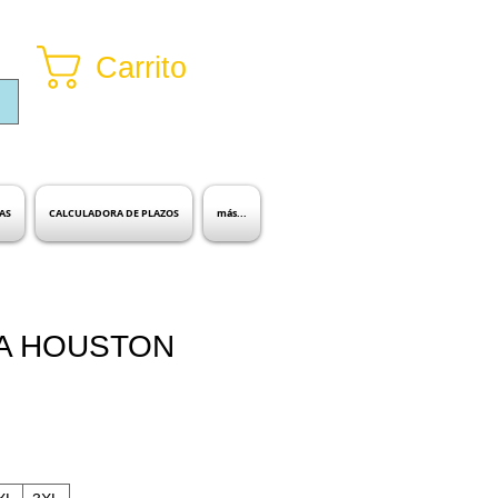
Carrito
Inicia sesión
AS
CALCULADORA DE PLAZOS
más...
A HOUSTON
io
ta