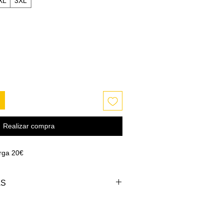
XL
3XL
Realizar compra
rga 20€
AS
PECHO (cm)
LARGO (cm)