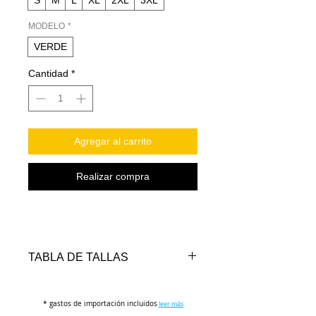
S
M
L
XL
2XL
3XL
MODELO
*
VERDE
Cantidad
*
Agregar al carrito
Realizar compra
TABLA DE TALLAS
TALLAS
PECHO
LARGO
* gastos de importación incluidos
(cm)
(cm)
leer más